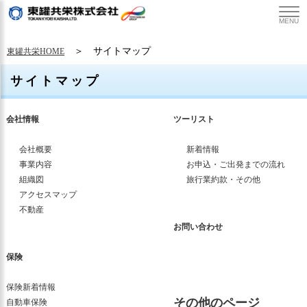
MENU
＞ サイトマップ
東罐共栄HOME
サイトマップ
会社情報
ツーリスト
会社概要
新着情報
事業内容
お申込・ご出発までの流れ
組織図
旅行業約款・その他
アクセスマップ
不動産
お問い合わせ
保険
保険新着情報
その他のページ
自動車保険