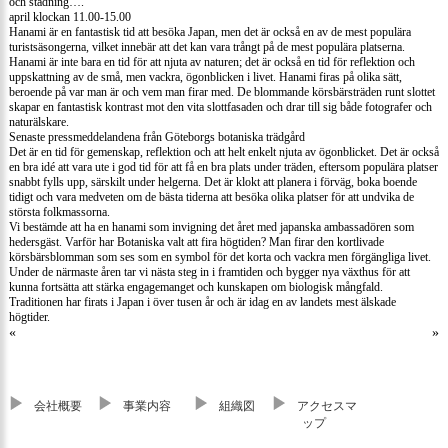
och städning….
april klockan 11.00-15.00
Hanami är en fantastisk tid att besöka Japan, men det är också en av de mest populära
turistsäsongerna, vilket innebär att det kan vara trångt på de mest populära platserna.
Hanami är inte bara en tid för att njuta av naturen; det är också en tid för reflektion och
uppskattning av de små, men vackra, ögonblicken i livet. Hanami firas på olika sätt,
beroende på var man är och vem man firar med. De blommande körsbärsträden runt slottet
skapar en fantastisk kontrast mot den vita slottfasaden och drar till sig både fotografer och
naturälskare.
Senaste pressmeddelandena från Göteborgs botaniska trädgård
Det är en tid för gemenskap, reflektion och att helt enkelt njuta av ögonblicket. Det är också
en bra idé att vara ute i god tid för att få en bra plats under träden, eftersom populära platser
snabbt fylls upp, särskilt under helgerna. Det är klokt att planera i förväg, boka boende
tidigt och vara medveten om de bästa tiderna att besöka olika platser för att undvika de
största folkmassorna.
Vi bestämde att ha en hanami som invigning det året med japanska ambassadören som
hedersgäst. Varför har Botaniska valt att fira högtiden? Man firar den kortlivade
körsbärsblomman som ses som en symbol för det korta och vackra men förgängliga livet.
Under de närmaste åren tar vi nästa steg in i framtiden och bygger nya växthus för att
kunna fortsätta att stärka engagemanget och kunskapen om biologisk mångfald.
Traditionen har firats i Japan i över tusen år och är idag en av landets mest älskade
högtider.
«
»
会社概要
事業内容
組織図
アクセスマ
ップ