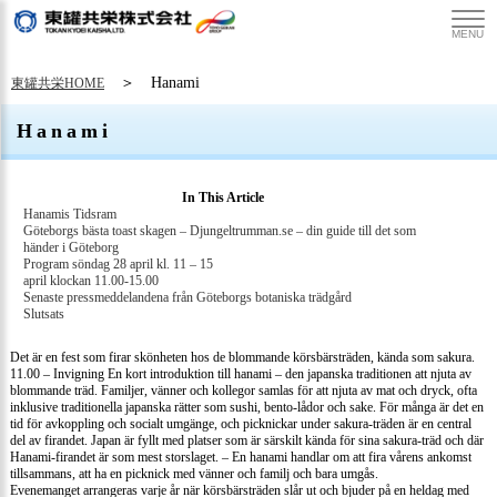
MENU
＞ Hanami
東罐共栄HOME
Hanami
In This Article
Hanamis Tidsram
Göteborgs bästa toast skagen – Djungeltrumman.se – din guide till det som
händer i Göteborg
Program söndag 28 april kl. 11 – 15
april klockan 11.00-15.00
Senaste pressmeddelandena från Göteborgs botaniska trädgård
Slutsats
Det är en fest som firar skönheten hos de blommande körsbärsträden, kända som sakura.
11.00 – Invigning En kort introduktion till hanami – den japanska traditionen att njuta av
blommande träd. Familjer, vänner och kollegor samlas för att njuta av mat och dryck, ofta
inklusive traditionella japanska rätter som sushi, bento-lådor och sake. För många är det en
tid för avkoppling och socialt umgänge, och picknickar under sakura-träden är en central
del av firandet. Japan är fyllt med platser som är särskilt kända för sina sakura-träd och där
Hanami-firandet är som mest storslaget. – En hanami handlar om att fira vårens ankomst
tillsammans, att ha en picknick med vänner och familj och bara umgås.
Evenemanget arrangeras varje år när körsbärsträden slår ut och bjuder på en heldag med