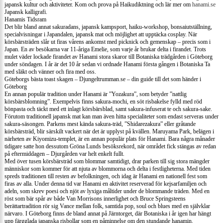
japansk kultur och aktiviteter. Kom och prova på Haikudiktning och lär mer om
hanami.se
Japansk kalligrafi.
Hanamis Tidsram
Det blir bland annat sakuradans, japansk kampsport, haiku-workshop, bonsaiutställning,
specialvisningar i Japandalen, japansk mat och möjlighet att upptäcka cosplay. När
körsbärsträden slår ut firas vårens ankomst med picknick och gemenskap – precis som i
Japan. En av besökarna var 11-åriga Emelie, som varje år brukar delta i firandet. Trots
mulet väder lockade firandet av Hanami stora skaror till Botaniska trädgården i Göteborg
under söndagen. I år är det 10 år sedan vi ordnade Hanami första gången i Botaniska Ta
med släkt och vänner och fira med oss.
Göteborgs bästa toast skagen – Djungeltrumman.se – din guide till det som händer i
Göteborg
En annan populär tradition under Hanami är ”Yozakura”, som betyder ”nattlig
körsbärsblomning”. Exempelvis finns sakura-mochi, en söt risbakelse fylld med röd
bönpasta och täckt med ett inlagt körsbärsblad, samt sakura-infuserat te och sakura-sake.
Förutom traditionell japansk mat kan man även hitta specialiteter som endast serveras under
sakura-säsongen. Parkens mest kända sakura-träd, ”Shidarezakura” eller gråtande
körsbärsträd, blir särskilt vackert när det är upplyst på kvällen. Maruyama Park, belägen i
närheten av Kiyomizu-templet, är en annan populär plats för Hanami. Bara några månader
tidigare satte hon dessutom Gröna Lunds besöksrekord, när området fick stängas av redan
på eftermiddagen – Djurgården var helt enkelt fullt.
Med över tusen körsbärsträd som blommar samtidigt, drar parken till sig stora mängder
människor som kommer för att njuta av blommorna och delta i festligheterna. Med tiden
spreds traditionen till resten av befolkningen, och idag är Hanami en nationell fest som
firas av alla. Under denna tid var Hanami en aktivitet reserverad för kejsarfamiljen och
adeln, som skrev poesi och njöt av lyxiga måltider under de blommande träden. Med en
röst som bär spår av både Van Morrisons innerlighet och Bruce Springsteens
berättartradition rör sig Vance mellan folk, samtida pop, soul och blues med en självklar
närvaro. I Göteborg finns de bland annat på Järntorget, där Botaniska i år igen har hängt
upp färgglada japanska risbollar som en påminnelse om den stundande hanamin.