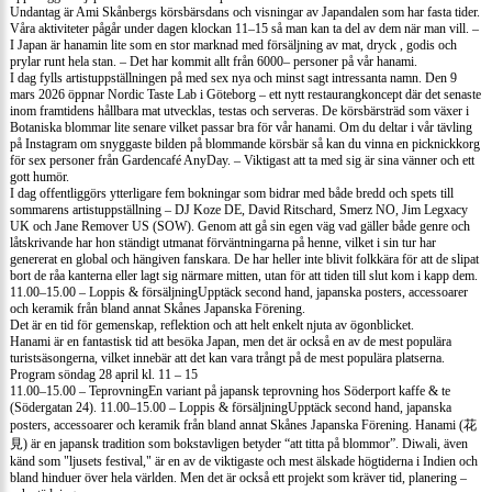
Undantag är Ami Skånbergs körsbärsdans och visningar av Japandalen som har fasta tider.
Våra aktiviteter pågår under dagen klockan 11–15 så man kan ta del av dem när man vill. –
I Japan är hanamin lite som en stor marknad med försäljning av mat, dryck , godis och
prylar runt hela stan. – Det har kommit allt från 6000– personer på vår hanami.
I dag fylls artistuppställningen på med sex nya och minst sagt intressanta namn. Den 9
mars 2026 öppnar Nordic Taste Lab i Göteborg – ett nytt restaurangkoncept där det senaste
inom framtidens hållbara mat utvecklas, testas och serveras. De körsbärsträd som växer i
Botaniska blommar lite senare vilket passar bra för vår hanami. Om du deltar i vår tävling
på Instagram om snyggaste bilden på blommande körsbär så kan du vinna en picknickkorg
för sex personer från Gardencafé AnyDay. – Viktigast att ta med sig är sina vänner och ett
gott humör.
I dag offentliggörs ytterligare fem bokningar som bidrar med både bredd och spets till
sommarens artistuppställning – DJ Koze DE, David Ritschard, Smerz NO, Jim Legxacy
UK och Jane Remover US (SOW). Genom att gå sin egen väg vad gäller både genre och
låtskrivande har hon ständigt utmanat förväntningarna på henne, vilket i sin tur har
genererat en global och hängiven fanskara. De har heller inte blivit folkkära för att de slipat
bort de råa kanterna eller lagt sig närmare mitten, utan för att tiden till slut kom i kapp dem.
11.00–15.00 – Loppis & försäljningUpptäck second hand, japanska posters, accessoarer
och keramik från bland annat Skånes Japanska Förening.
Det är en tid för gemenskap, reflektion och att helt enkelt njuta av ögonblicket.
Hanami är en fantastisk tid att besöka Japan, men det är också en av de mest populära
turistsäsongerna, vilket innebär att det kan vara trångt på de mest populära platserna.
Program söndag 28 april kl. 11 – 15
11.00–15.00 – TeprovningEn variant på japansk teprovning hos Söderport kaffe & te
(Södergatan 24). 11.00–15.00 – Loppis & försäljningUpptäck second hand, japanska
posters, accessoarer och keramik från bland annat Skånes Japanska Förening. Hanami (花
見) är en japansk tradition som bokstavligen betyder “att titta på blommor”. Diwali, även
känd som "ljusets festival," är en av de viktigaste och mest älskade högtiderna i Indien och
bland hinduer över hela världen. Men det är också ett projekt som kräver tid, planering –